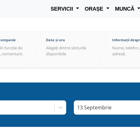
SERVICII
ORAȘE
MUNCĂ
 companie
Data și ora
Informații despr
în funcție de
Alegeți dintre sloturile
Nume, telefon, 
ț, comentarii,
disponibile
adresă.
13 Septembrie