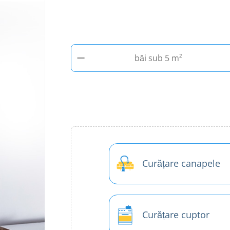
−
băi sub 5 m²
Curățare canapele
Curățare cuptor