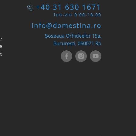
+40 31 630 1671
lun-vin 9:00-18:00
info@domestina.ro
Șoseaua Orhideelor 15a,
e
București, 060071
Ro
e
le