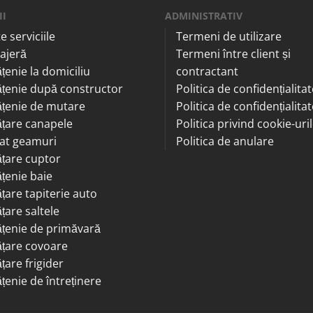
II
ADMINISTRATIV
e serviciile
Termeni de utilizare
ajeră
Termeni între client și
țenie la domiciliu
contractant
țenie după constructor
Politica de confidențialitat
țenie de mutare
Politica de confidențialitat
țare canapele
Politica privind cookie-uri
at geamuri
Politica de anulare
țare cuptor
țenie baie
țare tapiterie auto
țare saltele
țenie de primăvară
țare covoare
țare frigider
țenie de întreținere