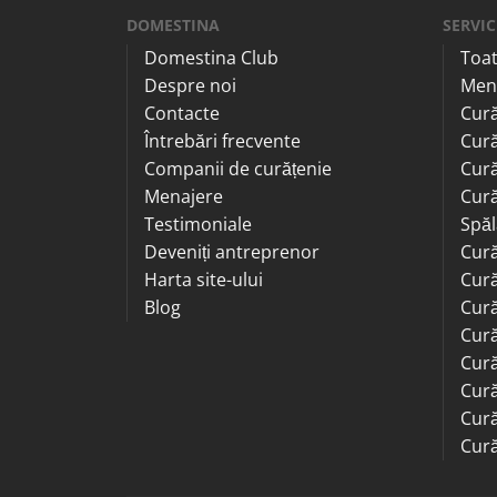
DOMESTINA
SERVIC
Domestina Club
Toat
Despre noi
Men
Contacte
Cură
Întrebări frecvente
Cură
Companii de curățenie
Cură
Menajere
Cură
Testimoniale
Spăl
Deveniți antreprenor
Cură
Harta site-ului
Cură
Blog
Cură
Cură
Cură
Cură
Cură
Cură