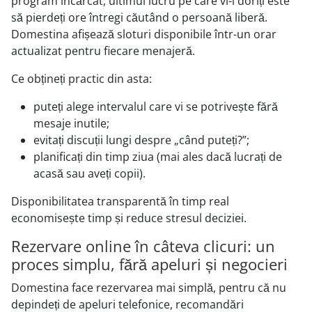
program încărcat, ultimul lucru pe care vi-l doriți este
să pierdeți ore întregi căutând o persoană liberă.
Domestina afișează sloturi disponibile într-un orar
actualizat pentru fiecare menajeră.
Ce obțineți practic din asta:
puteți alege intervalul care vi se potrivește fără
mesaje inutile;
evitați discuții lungi despre „când puteți?”;
planificați din timp ziua (mai ales dacă lucrați de
acasă sau aveți copii).
Disponibilitatea transparentă în timp real
economisește timp și reduce stresul deciziei.
Rezervare online în câteva clicuri: un
proces simplu, fără apeluri și negocieri
Domestina face rezervarea mai simplă, pentru că nu
depindeți de apeluri telefonice, recomandări