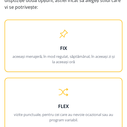
dispoziție două opțiuni, astfel încât să alegeți stilul care
vi se potrivește:
FIX
aceeași menajeră, în mod regulat, săptămânal, în aceeași zi și
la aceeași oră
FLEX
vizite punctuale, pentru cei care au nevoie ocazional sau au
program variabil.