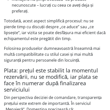
necunoscute – lucrați cu ceea ce aveți deja și
preferați.
Totodată, acest aspect simplifică procesul: nu se
pierde timp cu discuții despre „ce aduce” sau „ce
lipsește”, iar vizita se poate desfășura mai eficient dacă
echipamentul este pregătit din timp.
Folosirea produselor dumneavoastră înseamnă mai
multă compatibilitate cu stilul casei și mai multă
siguranță pentru persoanele din locuință.
Plata: prețul este stabilit la momentul
rezervării, nu se modifică, iar plata se
face în numerar după finalizarea
serviciului
Din perspectiva deciziei de comandare, transparența
prețului este extrem de importantă. În serviciul
„Menajeră”, Domestina precizează că: