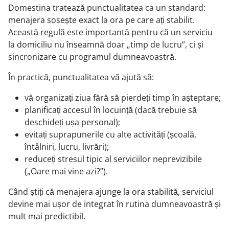
Domestina tratează punctualitatea ca un standard:
menajera sosește exact la ora pe care ați stabilit.
Această regulă este importantă pentru că un serviciu
la domiciliu nu înseamnă doar „timp de lucru”, ci și
sincronizare cu programul dumneavoastră.
În practică, punctualitatea vă ajută să:
vă organizați ziua fără să pierdeți timp în așteptare;
planificați accesul în locuință (dacă trebuie să
deschideți ușa personal);
evitați suprapunerile cu alte activități (școală,
întâlniri, lucru, livrări);
reduceți stresul tipic al serviciilor neprevizibile
(„Oare mai vine azi?”).
Când știți că menajera ajunge la ora stabilită, serviciul
devine mai ușor de integrat în rutina dumneavoastră și
mult mai predictibil.