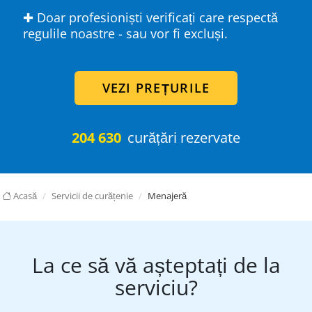
✚ Doar profesioniști verificați care respectă
regulile noastre - sau vor fi excluși.
VEZI PREȚURILE
204 630
curățări rezervate
Acasă
Servicii de curățenie
Menajeră
La ce să vă așteptați de la
serviciu?