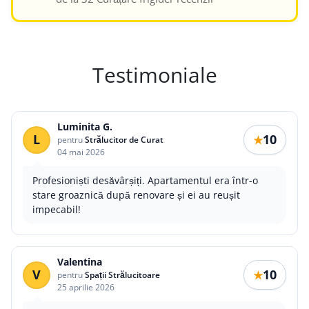
Testimoniale
Luminita G.
L
10
★
pentru
Strălucitor de Curat
04 mai 2026
Profesioniști desăvârșiți. Apartamentul era într-o
stare groaznică după renovare și ei au reușit
impecabil!
Valentina
V
10
★
pentru
Spații Strălucitoare
25 aprilie 2026