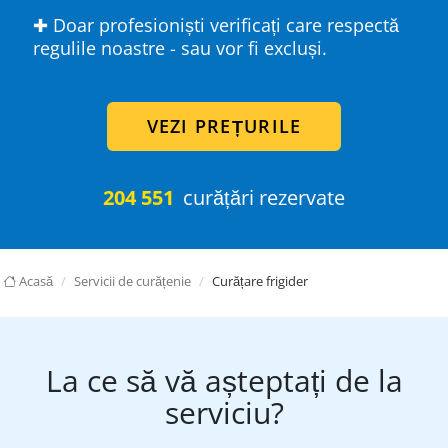
✚ Doar profesioniști verificați care respectă
regulile noastre - sau vor fi excluși.
VEZI PREȚURILE
204 551
curățări rezervate
Acasă
Servicii de curățenie
Curățare frigider
La ce să vă așteptați de la
serviciu?