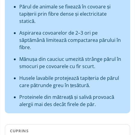
Părul de animale se fixează în covoare și
tapițerii prin fibre dense și electricitate
statică.
Aspirarea covoarelor de 2–3 ori pe
săptămână limitează compactarea părului în
fibre.
Mănușa din cauciuc umezită strânge părul în
smocuri pe covoarele cu fir scurt.
Husele lavabile protejează tapițeria de părul
care pătrunde greu în țesătură.
Proteinele din mătreață și salivă provoacă
alergii mai des decât firele de păr.
CUPRINS