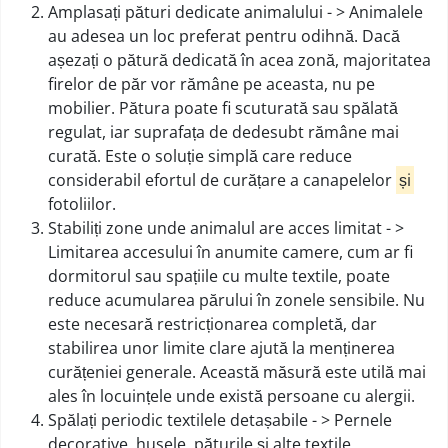
Amplasați pături dedicate animalului - > Animalele
au adesea un loc preferat pentru odihnă. Dacă
așezați o pătură dedicată în acea zonă, majoritatea
firelor de păr vor rămâne pe aceasta, nu pe
mobilier. Pătura poate fi scuturată sau spălată
regulat, iar suprafața de dedesubt rămâne mai
curată. Este o soluție simplă care reduce
considerabil efortul de curățare a canapelelor
și
fotoliilor.
Stabiliți zone unde animalul are acces limitat - >
Limitarea accesului în anumite camere, cum ar fi
dormitorul sau spațiile cu multe textile, poate
reduce acumularea părului în zonele sensibile. Nu
este necesară restricționarea completă, dar
stabilirea unor limite clare ajută la menținerea
curățeniei generale. Această măsură este utilă mai
ales în locuințele unde există persoane cu alergii.
Spălați periodic textilele detașabile - > Pernele
decorative, husele, păturile și alte textile