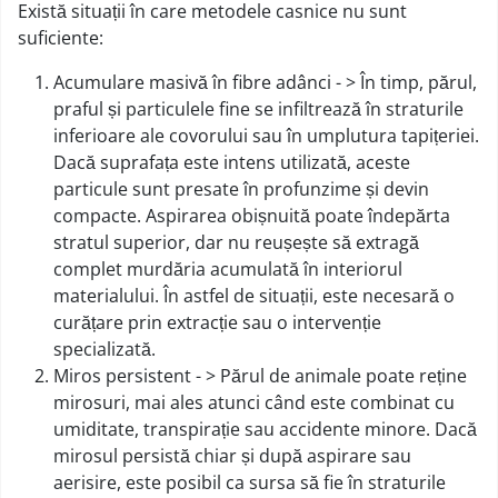
Există situații în care metodele casnice nu sunt
suficiente:
Acumulare masivă în fibre adânci - > În timp, părul,
praful și particulele fine se infiltrează în straturile
inferioare ale covorului sau în umplutura tapițeriei.
Dacă suprafața este intens utilizată, aceste
particule sunt presate în profunzime și devin
compacte. Aspirarea obișnuită poate îndepărta
stratul superior, dar nu reușește să extragă
complet murdăria acumulată în interiorul
materialului. În astfel de situații, este necesară o
curățare prin extracție sau o intervenție
specializată.
Miros persistent - > Părul de animale poate reține
mirosuri, mai ales atunci când este combinat cu
umiditate, transpirație sau accidente minore. Dacă
mirosul persistă chiar și după aspirare sau
aerisire, este posibil ca sursa să fie în straturile