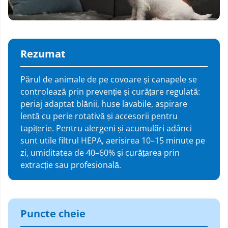
Rezumat
Părul de animale de pe covoare și canapele se
controlează prin prevenție și curățare regulată:
periaj adaptat blănii, huse lavabile, aspirare
lentă cu perie rotativă și accesorii pentru
tapițerie. Pentru alergeni și acumulări adânci
sunt utile filtrul HEPA, aerisirea 10–15 minute pe
zi, umiditatea de 40–60% și curățarea prin
extracție sau profesională.
Puncte cheie