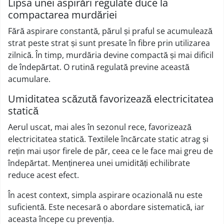
Lipsa unei aspirări regulate duce la
compactarea murdăriei
Fără aspirare constantă, părul și praful se acumulează
strat peste strat și sunt presate în fibre prin utilizarea
zilnică. În timp, murdăria devine compactă și mai dificil
de îndepărtat. O rutină regulată previne această
acumulare.
Umiditatea scăzută favorizează electricitatea
statică
Aerul uscat, mai ales în sezonul rece, favorizează
electricitatea statică. Textilele încărcate static atrag și
rețin mai ușor firele de păr, ceea ce le face mai greu de
îndepărtat. Menținerea unei umidități echilibrate
reduce acest efect.
În acest context, simpla aspirare ocazională nu este
suficientă. Este necesară o abordare sistematică, iar
aceasta începe cu prevenția.