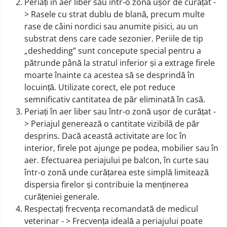
Periați în aer liber sau într-o zonă ușor de curățat -
> Rasele cu strat dublu de blană, precum multe
rase de câini nordici sau anumite pisici, au un
substrat dens care cade sezonier. Periile de tip
„deshedding” sunt concepute special pentru a
pătrunde până la stratul inferior și a extrage firele
moarte înainte ca acestea să se desprindă în
locuință. Utilizate corect, ele pot reduce
semnificativ cantitatea de păr eliminată în casă.
Periați în aer liber sau într-o zonă ușor de curățat -
> Periajul generează o cantitate vizibilă de păr
desprins. Dacă această activitate are loc în
interior, firele pot ajunge pe podea, mobilier sau în
aer. Efectuarea periajului pe balcon, în curte sau
într-o zonă unde curățarea este simplă limitează
dispersia firelor și contribuie la menținerea
curățeniei generale.
Respectați frecvența recomandată de medicul
veterinar - > Frecvența ideală a periajului poate