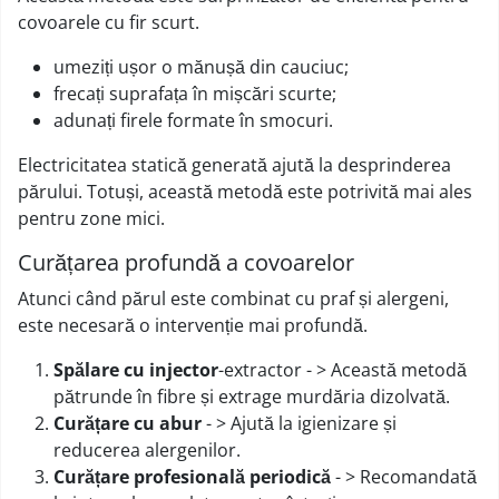
covoarele cu fir scurt.
umeziți ușor o mănușă din cauciuc;
frecați suprafața în mișcări scurte;
adunați firele formate în smocuri.
Electricitatea statică generată ajută la desprinderea
părului. Totuși, această metodă este potrivită mai ales
pentru zone mici.
Curățarea profundă a covoarelor
Atunci când părul este combinat cu praf și alergeni,
este necesară o intervenție mai profundă.
Spălare cu injector
-extractor - > Această metodă
pătrunde în fibre și extrage murdăria dizolvată.
Curățare cu abur
- > Ajută la igienizare și
reducerea alergenilor.
Curățare profesională periodică
- > Recomandată