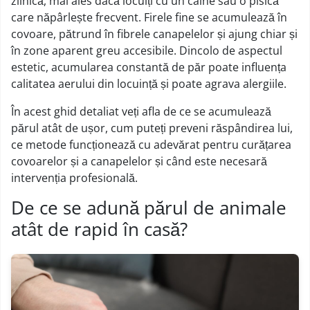
zilnică, mai ales dacă locuiți cu un câine sau o pisică
care năpârlește frecvent. Firele fine se acumulează în
covoare, pătrund în fibrele canapelelor și ajung chiar și
în zone aparent greu accesibile. Dincolo de aspectul
estetic, acumularea constantă de păr poate influența
calitatea aerului din locuință și poate agrava alergiile.
În acest ghid detaliat veți afla de ce se acumulează
părul atât de ușor, cum puteți preveni răspândirea lui,
ce metode funcționează cu adevărat pentru curățarea
covoarelor și a canapelelor și când este necesară
intervenția profesională.
De ce se adună părul de animale
atât de rapid în casă?