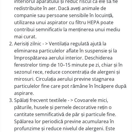
interiorul aparatului și reduc riscul ca ele să fie
redistribuite în aer. Dacă aveți animale de
companie sau persoane sensibile în locuință,
utilizarea unui aspirator cu filtru HEPA poate
contribui semnificativ la menținerea unui mediu
mai curat.
Aerisiți zilnic - > Ventilația regulată ajută la
eliminarea particulelor aflate în suspensie și la
împrospătarea aerului interior. Deschiderea
ferestrelor timp de 10–15 minute pe zi, chiar și în
sezonul rece, reduce concentrația de alergeni și
mirosuri. Circulația aerului previne stagnarea
particulelor fine care pot rămâne în încăpere după
aspirare.
Spălați frecvent textilele - > Covoarele mici,
păturile, husele și pernele decorative rețin o
cantitate semnificativă de păr și particule fine.
Spălarea lor periodică previne acumularea în
profunzime și reduce nivelul de alergeni. Este