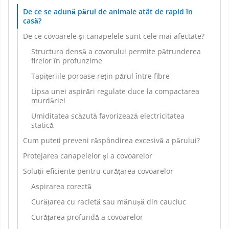
De ce se adună părul de animale atât de rapid în
casă?
De ce covoarele și canapelele sunt cele mai afectate?
Structura densă a covorului permite pătrunderea
firelor în profunzime
Tapițeriile poroase rețin părul între fibre
Lipsa unei aspirări regulate duce la compactarea
murdăriei
Umiditatea scăzută favorizează electricitatea
statică
Cum puteți preveni răspândirea excesivă a părului?
Protejarea canapelelor și a covoarelor
Soluții eficiente pentru curățarea covoarelor
Aspirarea corectă
Curățarea cu racletă sau mănușă din cauciuc
Curățarea profundă a covoarelor