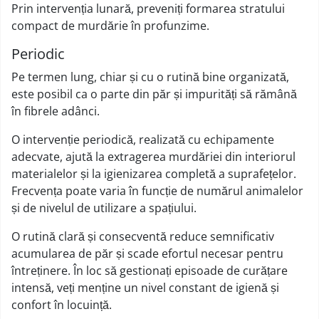
Prin intervenția lunară, preveniți formarea stratului
compact de murdărie în profunzime.
Periodic
Pe termen lung, chiar și cu o rutină bine organizată,
este posibil ca o parte din păr și impurități să rămână
în fibrele adânci.
O intervenție periodică, realizată cu echipamente
adecvate, ajută la extragerea murdăriei din interiorul
materialelor și la igienizarea completă a suprafețelor.
Frecvența poate varia în funcție de numărul animalelor
și de nivelul de utilizare a spațiului.
O rutină clară și consecventă reduce semnificativ
acumularea de păr și scade efortul necesar pentru
întreținere. În loc să gestionați episoade de curățare
intensă, veți menține un nivel constant de igienă și
confort în locuință.