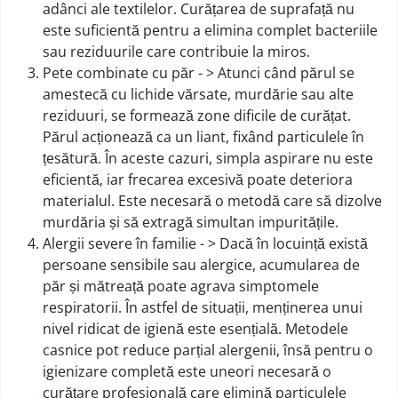
adânci ale textilelor. Curățarea de suprafață nu
este suficientă pentru a elimina complet bacteriile
sau reziduurile care contribuie la miros.
Pete combinate cu păr - > Atunci când părul se
amestecă cu lichide vărsate, murdărie sau alte
reziduuri, se formează zone dificile de curățat.
Părul acționează ca un liant, fixând particulele în
țesătură. În aceste cazuri, simpla aspirare nu este
eficientă, iar frecarea excesivă poate deteriora
materialul. Este necesară o metodă care să dizolve
murdăria și să extragă simultan impuritățile.
Alergii severe în familie - > Dacă în locuință există
persoane sensibile sau alergice, acumularea de
păr și mătreață poate agrava simptomele
respiratorii. În astfel de situații, menținerea unui
nivel ridicat de igienă este esențială. Metodele
casnice pot reduce parțial alergenii, însă pentru o
igienizare completă este uneori necesară o
curățare profesională care elimină particulele