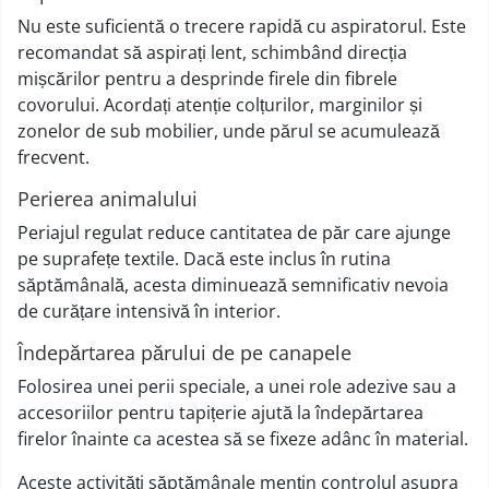
Nu este suficientă o trecere rapidă cu aspiratorul. Este
recomandat să aspirați lent, schimbând direcția
mișcărilor pentru a desprinde firele din fibrele
covorului. Acordați atenție colțurilor, marginilor și
zonelor de sub mobilier, unde părul se acumulează
frecvent.
Perierea animalului
Periajul regulat reduce cantitatea de păr care ajunge
pe suprafețe textile. Dacă este inclus în rutina
săptămânală, acesta diminuează semnificativ nevoia
de curățare intensivă în interior.
Îndepărtarea părului de pe canapele
Folosirea unei perii speciale, a unei role adezive sau a
accesoriilor pentru tapițerie ajută la îndepărtarea
firelor înainte ca acestea să se fixeze adânc în material.
Aceste activități săptămânale mențin controlul asupra