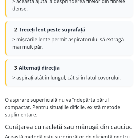
> aceasta ajută la desprinderea firelor din fibrele
dense.
Treceți lent peste suprafață
> mișcările lente permit aspiratorului să extragă
mai mult păr.
Alternați direcția
> aspirați atât în lungul, cât și în latul covorului.
O aspirare superficială nu va îndepărta părul
compactat. Pentru situațiile dificile, există metode
suplimentare.
Curățarea cu racletă sau mănușă din cauciuc
Această metodă este surprinzător de eficientă pentru